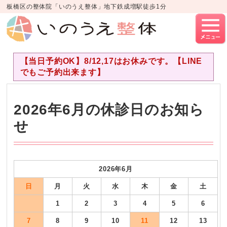
板橋区の整体院「いのうえ整体」地下鉄成増駅徒歩1分
【当日予約OK】8/12,17はお休みです。【LINE
でもご予約出来ます】
2026年6月の休診日のお知ら
せ
2026年6
月
日
月
火
水
木
金
土
1
2
3
4
5
6
7
8
9
10
11
12
13