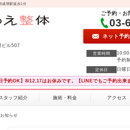
鉄成増駅徒歩1分
ご予約・お
03-
ネット予約
屋ビル507
10:0
営業時間
予約
日曜
定休日
日予約OK】8/12,17はお休みです。【LINEでもご予約出来
スタッフ紹介
施術・料金
アクセス
のお知らせ