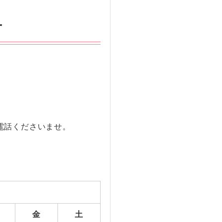
せ
電話くださいませ。
金
土