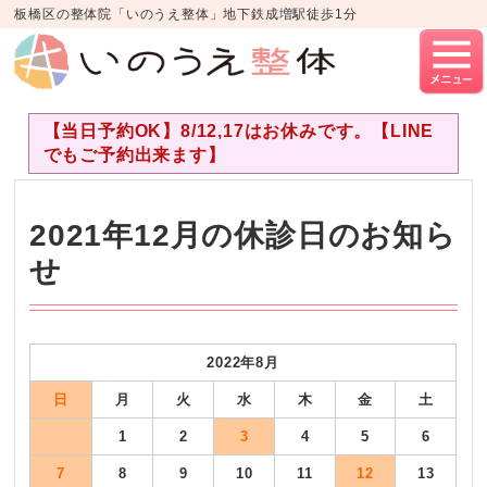
板橋区の整体院「いのうえ整体」地下鉄成増駅徒歩1分
【当日予約OK】8/12,17はお休みです。【LINE
でもご予約出来ます】
2021年12月の休診日のお知ら
せ
2022年8月
日
月
火
水
木
金
土
1
2
3
4
5
6
7
8
9
10
11
12
13