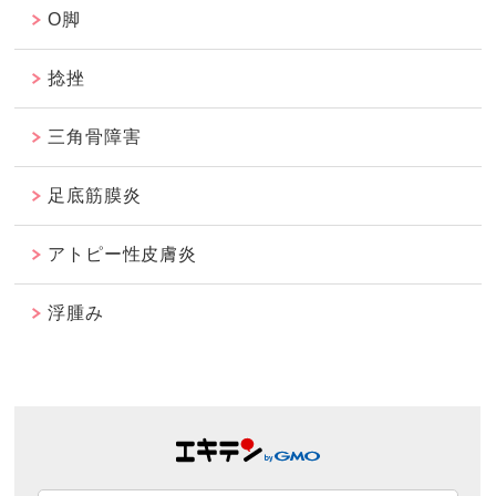
O脚
捻挫
三角骨障害
足底筋膜炎
アトピー性皮膚炎
浮腫み