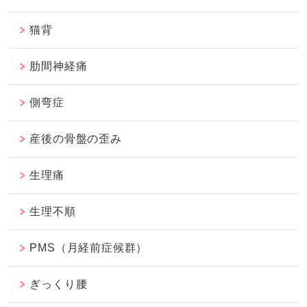
猫背
肋間神経痛
側弯症
産後の骨盤の歪み
生理痛
生理不順
PMS（月経前症候群）
ぎっくり腰