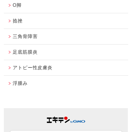
O脚
捻挫
三角骨障害
足底筋膜炎
アトピー性皮膚炎
浮腫み