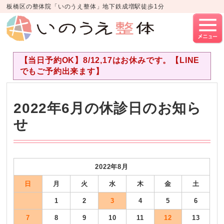
板橋区の整体院「いのうえ整体」地下鉄成増駅徒歩1分
【当日予約OK】8/12,17はお休みです。【LINE
でもご予約出来ます】
2022年6月の休診日のお知ら
せ
2022年8月
日
月
火
水
木
金
土
1
2
3
4
5
6
7
8
9
10
11
12
13