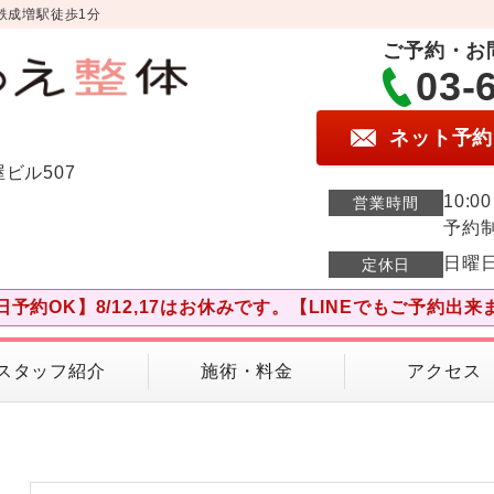
鉄成増駅徒歩1分
ご予約・お
03-
ネット予約
屋ビル507
10:0
営業時間
予約
日曜
定休日
日予約OK】8/12,17はお休みです。【LINEでもご予約出来
スタッフ紹介
施術・料金
アクセス