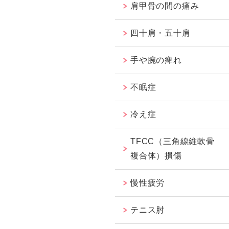
肩甲骨の間の痛み
四十肩・五十肩
手や腕の痺れ
不眠症
冷え症
TFCC（三角線維軟骨
複合体）損傷
慢性疲労
テニス肘