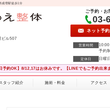
鉄成増駅徒歩1分
ご予約・お
03-
ネット予約
屋ビル507
10:0
営業時間
予約
日曜
定休日
日予約OK】8/12,17はお休みです。【LINEでもご予約出来
スタッフ紹介
施術・料金
アクセス