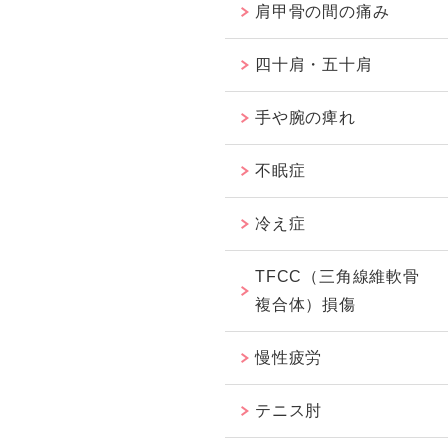
肩甲骨の間の痛み
四十肩・五十肩
手や腕の痺れ
不眠症
冷え症
TFCC（三角線維軟骨
複合体）損傷
慢性疲労
テニス肘