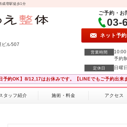
鉄成増駅徒歩1分
ご予約・お
03-
ネット予約
屋ビル507
10:0
営業時間
予約
日曜
定休日
日予約OK】8/12,17はお休みです。【LINEでもご予約出来
スタッフ紹介
施術・料金
アクセス