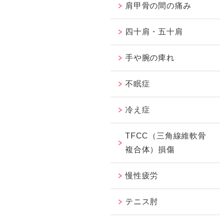
肩甲骨の間の痛み
四十肩・五十肩
手や腕の痺れ
不眠症
冷え症
TFCC（三角線維軟骨
複合体）損傷
慢性疲労
テニス肘