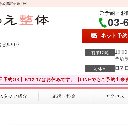
鉄成増駅徒歩1分
ご予約・お
03-
ネット予約
屋ビル507
10:0
営業時間
予約
日曜
定休日
日予約OK】8/12,17はお休みです。【LINEでもご予約出来
スタッフ紹介
施術・料金
アクセス