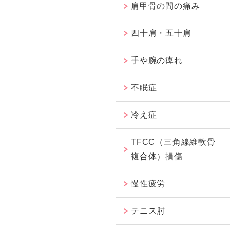
肩甲骨の間の痛み
四十肩・五十肩
手や腕の痺れ
不眠症
冷え症
TFCC（三角線維軟骨
複合体）損傷
慢性疲労
テニス肘