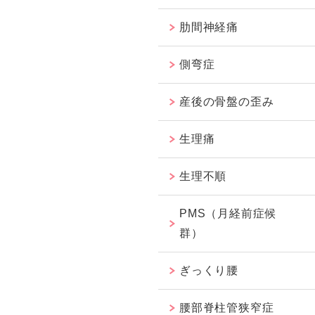
肋間神経痛
側弯症
産後の骨盤の歪み
生理痛
生理不順
PMS（月経前症候
群）
ぎっくり腰
腰部脊柱管狭窄症