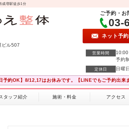
鉄成増駅徒歩1分
ご予約・お
03-
ネット予約
屋ビル507
10:0
営業時間
予約
日曜
定休日
日予約OK】8/12,17はお休みです。【LINEでもご予約出来
スタッフ紹介
施術・料金
アクセス