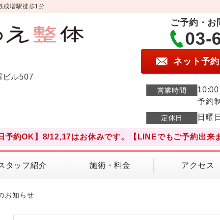
鉄成増駅徒歩1分
ご予約・お
03-
ネット予約
屋ビル507
10:0
営業時間
予約
日曜
定休日
日予約OK】8/12,17はお休みです。【LINEでもご予約出来
スタッフ紹介
施術・料金
アクセス
日のお知らせ