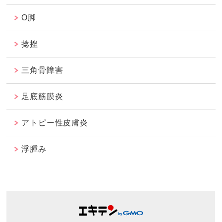
O脚
捻挫
三角骨障害
足底筋膜炎
アトピー性皮膚炎
浮腫み