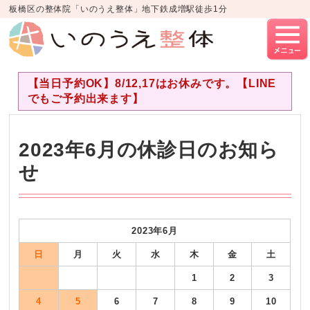
板橋区の整体院「いのうえ整体」地下鉄成増駅徒歩1分
【当日予約OK】8/12,17はお休みです。【LINE
でもご予約出来ます】
2023年6月の休診日のお知ら
せ
2023年6
月
日
月
火
水
木
金
土
1
2
3
4
5
6
7
8
9
10