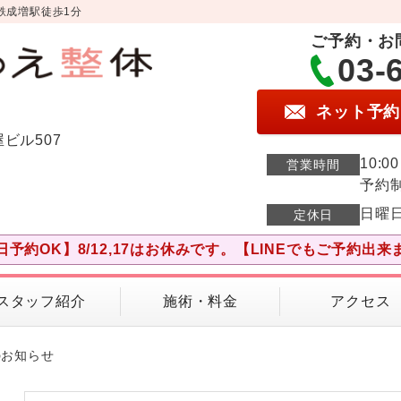
鉄成増駅徒歩1分
ご予約・お
03-
ネット予約
屋ビル507
10:0
営業時間
予約
日曜
定休日
日予約OK】8/12,17はお休みです。【LINEでもご予約出来
スタッフ紹介
施術・料金
アクセス
のお知らせ