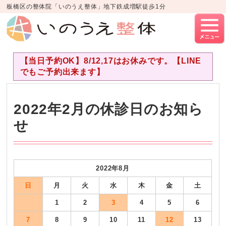
板橋区の整体院「いのうえ整体」地下鉄成増駅徒歩1分
【当日予約OK】8/12,17はお休みです。【LINE
でもご予約出来ます】
2022年2月の休診日のお知ら
せ
2022年8月
日
月
火
水
木
金
土
1
2
3
4
5
6
7
8
9
10
11
12
13