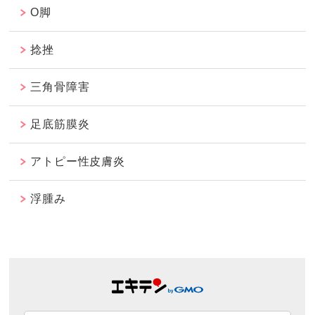
O脚
捻挫
三角骨障害
足底筋膜炎
アトピー性皮膚炎
浮腫み