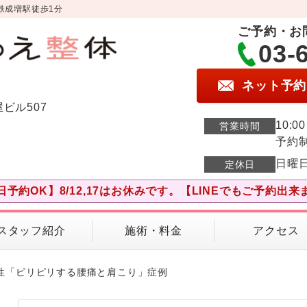
鉄成増駅徒歩1分
ご予約・お
03-
ネット予約
屋ビル507
10:0
営業時間
予約
日曜
定休日
日予約OK】8/12,17はお休みです。【LINEでもご予約出来
スタッフ紹介
施術・料金
アクセス
女性「ピリピリする腰痛と肩こり」症例