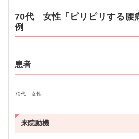
70代 女性「ピリピリする腰
例
患者
70代 女性
来院動機