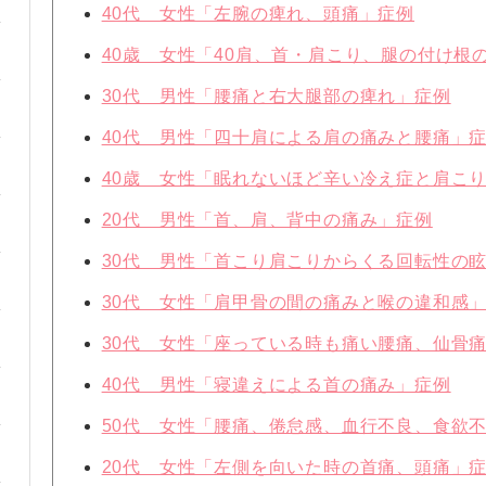
40代 女性「左腕の痺れ、頭痛」症例
40歳 女性「40肩、首・肩こり、腿の付け根
30代 男性「腰痛と右大腿部の痺れ」症例
40代 男性「四十肩による肩の痛みと腰痛」
40歳 女性「眠れないほど辛い冷え症と肩こ
20代 男性「首、肩、背中の痛み」症例
30代 男性「首こり肩こりからくる回転性の
30代 女性「肩甲骨の間の痛みと喉の違和感
30代 女性「座っている時も痛い腰痛、仙骨
40代 男性「寝違えによる首の痛み」症例
50代 女性「腰痛、倦怠感、血行不良、食欲
20代 女性「左側を向いた時の首痛、頭痛」