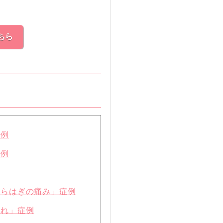
ちら
症例
症例
くらはぎの痛み」症例
痺れ」症例