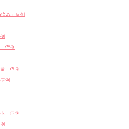
の痛み」症例
症例
り」症例
眩暈」症例
」症例
痛」
不振」症例
症例