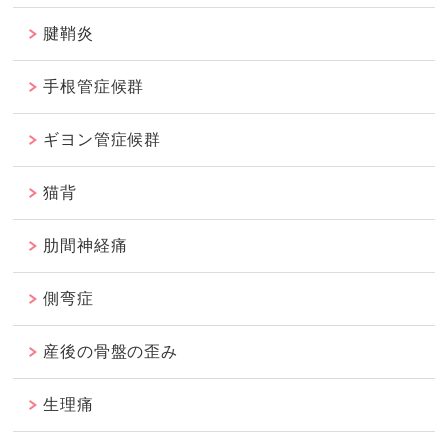
腱鞘炎
手根管症候群
ギヨン管症候群
猫背
肋間神経痛
側弯症
産後の骨盤の歪み
生理痛