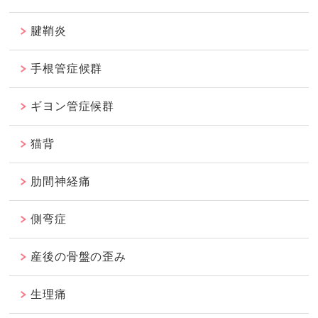
腱鞘炎
手根管症候群
ギヨン管症候群
猫背
肋間神経痛
側弯症
産後の骨盤の歪み
生理痛