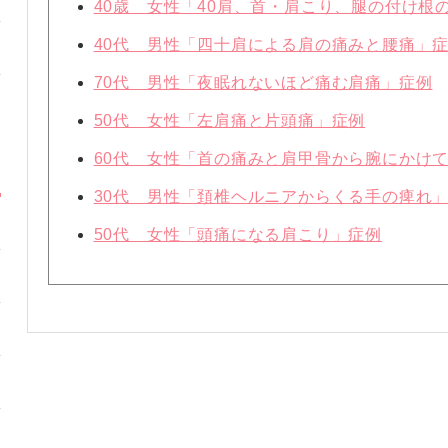
40歳 女性「40肩、首・肩こり、腿の付け根
40代 男性「四十肩による肩の痛みと腰痛」
70代 男性「夜眠れないほど痛む肩痛」症例
50代 女性「左肩痛と片頭痛」症例
60代 女性「首の痛みと肩甲骨から腕にかけ
30代 男性「頚椎ヘルニアからくる手の痺れ
50代 女性「頭痛になる肩こり」症例