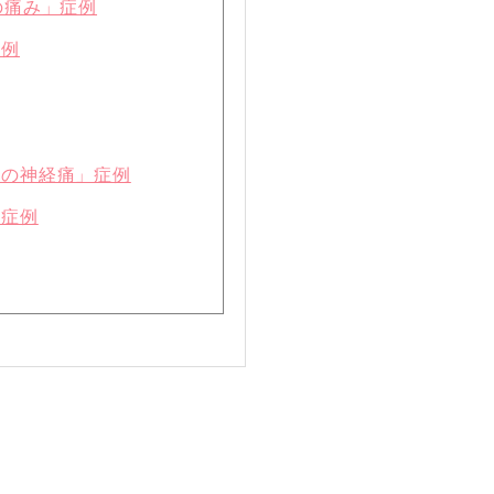
の痛み」症例
症例
ての神経痛」症例
」症例