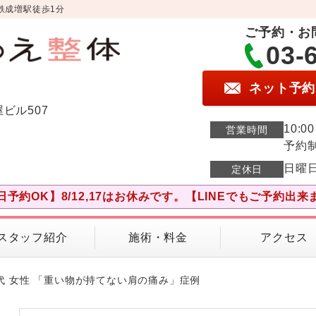
鉄成増駅徒歩1分
ご予約・お
03-
ネット予約
屋ビル507
10:0
営業時間
予約
日曜
定休日
日予約OK】8/12,17はお休みです。【LINEでもご予約出来
スタッフ紹介
施術・料金
アクセス
0代 女性 「重い物が持てない肩の痛み」症例