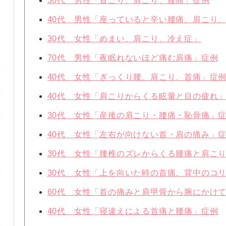
50代 男性「首こり、肩こり、腰痛」症例
40代 男性「座っていると辛い腰痛、肩こり
30代 女性「めまい、肩こり、冷え症」
70代 男性「夜眠れないほど痛む肩痛」症例
40代 女性「ぎっくり腰、肩こり、首痛」症
40代 女性「肩こりからくる眩暈と目の疲れ
30代 女性「産後の肩こり・腰痛・恥骨痛」
40代 女性「左右が向けない首・肩の痛み」
30代 女性「腰椎のズレからくる腰痛と肩こ
30代 女性「上を向いた時の首痛、背中のコ
60代 女性「首の痛みと肩甲骨から腕にかけ
40代 女性「寝違えによる首痛と腰痛」症例