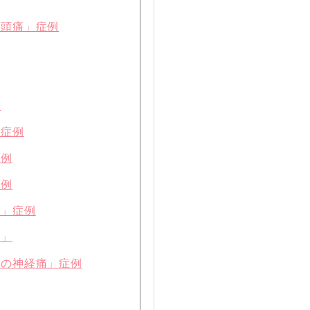
、頭痛」症例
例
」症例
症例
症例
り」症例
リ」
ての神経痛」症例