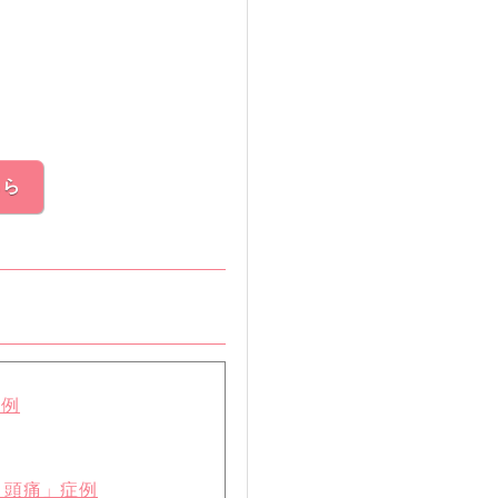
ちら
症例
、頭痛」症例