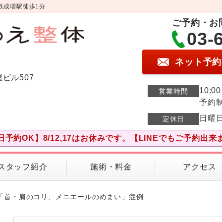
鉄成増駅徒歩1分
ご予約・お
03-
ネット予約
屋ビル507
10:0
営業時間
予約
日曜
定休日
日予約OK】8/12,17はお休みです。【LINEでもご予約出来
スタッフ紹介
施術・料金
アクセス
性「首・肩のコリ、メニエールのめまい」症例