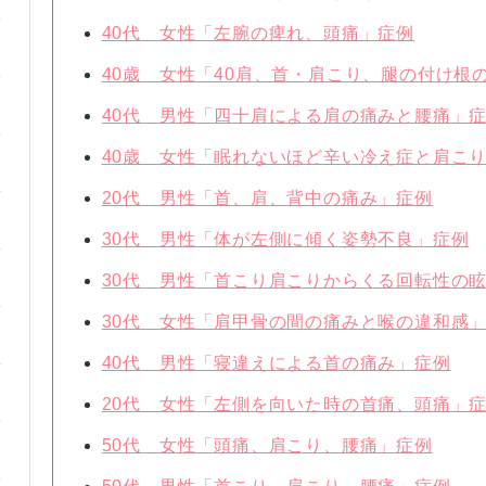
40代 女性「左腕の痺れ、頭痛」症例
40歳 女性「40肩、首・肩こり、腿の付け根
40代 男性「四十肩による肩の痛みと腰痛」
40歳 女性「眠れないほど辛い冷え症と肩こ
20代 男性「首、肩、背中の痛み」症例
30代 男性「体が左側に傾く姿勢不良」症例
30代 男性「首こり肩こりからくる回転性の
30代 女性「肩甲骨の間の痛みと喉の違和感
40代 男性「寝違えによる首の痛み」症例
20代 女性「左側を向いた時の首痛、頭痛」
50代 女性「頭痛、肩こり、腰痛」症例