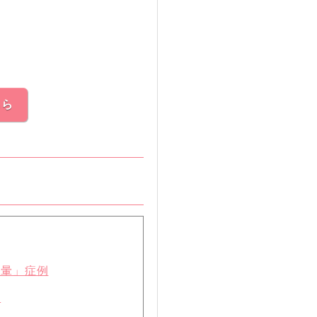
ちら
眩暈」症例
例