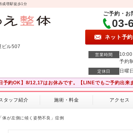
鉄成増駅徒歩1分
ご予約・お
03-
ネット予約
屋ビル507
10:0
営業時間
予約
日曜
定休日
日予約OK】8/12,17はお休みです。【LINEでもご予約出来
スタッフ紹介
施術・料金
アクセス
性「体が左側に傾く姿勢不良」症例