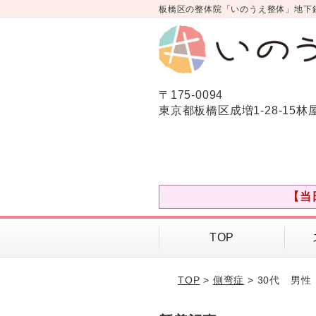
板橋区の整体院「いのうえ整体」地下
〒175-0094
東京都板橋区成増1-28-15林
【当
TOP
TOP
>
側弯症
> 30代 男