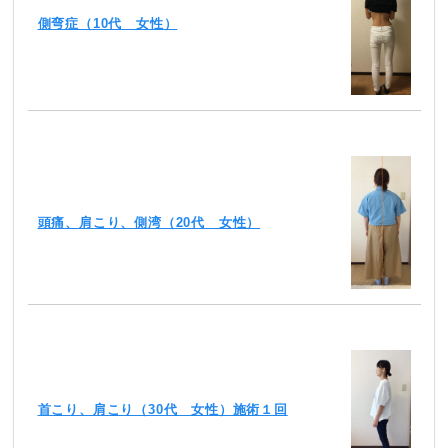
側弯症（10代 女性）
頭痛、肩こり、側湾（20代 女性）
首こり、肩こり（30代 女性）施術１回