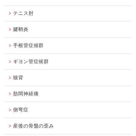
テニス肘
腱鞘炎
手根管症候群
ギヨン管症候群
猫背
肋間神経痛
側弯症
産後の骨盤の歪み