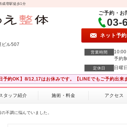
鉄成増駅徒歩1分
ご予約・お
03-
ネット予約
屋ビル507
10:0
営業時間
予約
日曜
定休日
日予約OK】8/12,17はお休みです。【LINEでもご予約出来
スタッフ紹介
施術・料金
アクセス
首の不調に悩んでいました。