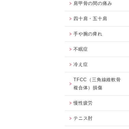
肩甲骨の間の痛み
四十肩・五十肩
手や腕の痺れ
不眠症
冷え症
TFCC（三角線維軟骨
複合体）損傷
慢性疲労
テニス肘