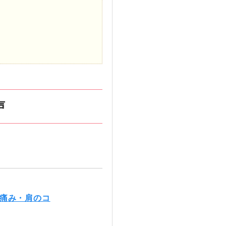
声
の痛み・肩のコ