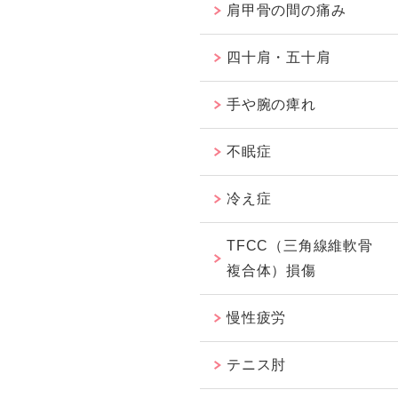
肩甲骨の間の痛み
四十肩・五十肩
手や腕の痺れ
不眠症
冷え症
TFCC（三角線維軟骨
複合体）損傷
慢性疲労
テニス肘