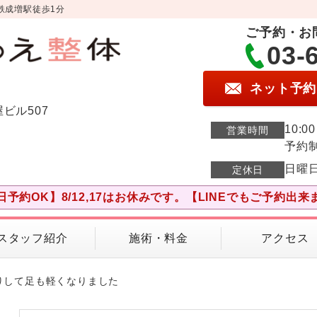
鉄成増駅徒歩1分
ご予約・お
03-
ネット予約
屋ビル507
10:0
営業時間
予約
日曜
定休日
日予約OK】8/12,17はお休みです。【LINEでもご予約出来
スタッフ紹介
施術・料金
アクセス
りして足も軽くなりました